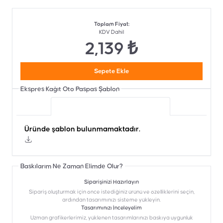
Toplam Fiyat
:
KDV Dahil
2,139 ₺
Sepete Ekle
Ekspres Kağıt Oto Paspas
Şablon
Üründe şablon bulunmamaktadır.
Üründe şablon bulunmamaktadır.
Baskılarım Ne Zaman Elimde Olur?
Siparişinizi Hazırlayın
Sipariş oluşturmak için önce istediğiniz ürünü ve özelliklerini seçin,
ardından tasarımınızı sisteme yükleyin.
Tasarımınızı İnceleyelim
Uzman grafikerlerimiz, yüklenen tasarımlarınızı baskıya uygunluk