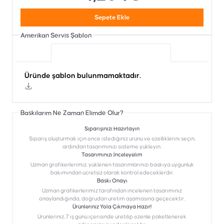
Sepete Ekle
Amerikan Servis
Şablon
Üründe şablon bulunmamaktadır.
Üründe şablon bulunmamaktadır.
Baskılarım Ne Zaman Elimde Olur?
Siparişinizi Hazırlayın
Sipariş oluşturmak için önce istediğiniz ürünü ve özelliklerini seçin,
ardından tasarımınızı sisteme yükleyin.
Tasarımınızı İnceleyelim
Uzman grafikerlerimiz, yüklenen tasarımlarınızı baskıya uygunluk
bakımından ücretsiz olarak kontrol edeceklerdir.
Baskı Onayı
Uzman grafikerlerimiz tarafından incelenen tasarımınız
onaylandığında, doğrudan üretim aşamasına geçecektir.
Ürünleriniz Yola Çıkmaya Hazır!
Ürünleriniz, 7 iş günü içerisinde üretilip özenle paketlenerek