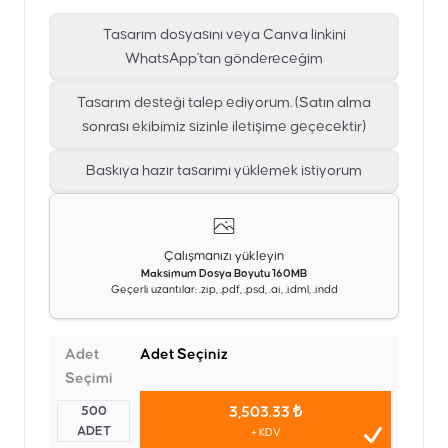
Tasarım dosyasını veya Canva linkini
WhatsApp'tan göndereceğim
Tasarım desteği talep ediyorum. (Satın alma
sonrası ekibimiz sizinle iletişime geçecektir)
Baskıya hazır tasarımı yüklemek istiyorum
Çalışmanızı yükleyin
Maksimum Dosya Boyutu 160MB
Geçerli uzantılar: .zip, .pdf, .psd, .ai, .idml, .indd
Adet
Adet Seçiniz
Seçimi
500
3,503.33 ₺
ADET
+ KDV