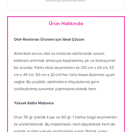
adresinize gönderilecektir.
Ürün Hakkında
Otel-Restoran Ürünleri için İdeal Çözüm
Amerikan servis, otel ve restoran sektöründe sunum
kalitesini artırmak amacıyla tasarlanmış, şık ve fonksiyonel
bir üründür. Farklı ebat seçenekleri ile (30 cm x 44 cm, 33
cm x 49 cm, 30 cm x 22 cm) her türlü masa düzenine uyum
sağlar. Bu çeşitlilik, işletmelerin ihtiyaçlarına göre
özelleştirilmiş sunumlar yapmasına olanak tanır.
Yüksek Kalite Malzeme
Ürün, 115 gr. parlak kuşe ve 80 gr. 1. hamur kağıt seçenekleri
ile üretilmektedir. Bu malzemeler, hem dayanıklılık hem de
estetik açıdan yüksek performans sunar. Parlak yüzey,