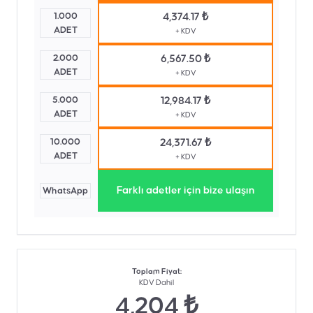
1.000
4,374.17 ₺
ADET
+ KDV
2.000
6,567.50 ₺
ADET
+ KDV
5.000
12,984.17 ₺
ADET
+ KDV
10.000
24,371.67 ₺
ADET
+ KDV
Farklı adetler için bize ulaşın
WhatsApp
Toplam Fiyat
:
KDV Dahil
4,204 ₺