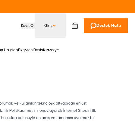
Kayıt Ol
Giriş
Destek Hattı
n Ürünleri
Ekspres Baskı
Kırtasiye
i korumak ve kullanılan teknolojik altyapıdan en üst
lilik Politikası metnini onaylayarak İnternet Sitesi’ni ilk
ren hususları bütünüyle anlamış ve tamamını ayrılmaz bir