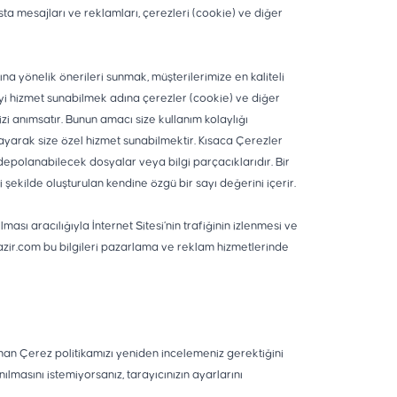
sta mesajları ve reklamları, çerezleri (cookie) ve diğer
ına yönelik önerileri sunmak, müşterilerimize en kaliteli
 iyi hizmet sunabilmek adına çerezler (cookie) ve diğer
inizi anımsatır. Bunun amacı size kullanım kolaylığı
msayarak size özel hizmet sunabilmektir. Kısaca Çerezler
) depolanabilecek dosyalar veya bilgi parçacıklarıdır. Bir
i şekilde oluşturulan kendine özgü bir sayı değerini içerir.
ası aracılığıyla İnternet Sitesi’nin trafiğinin izlenmesi ve
azir.com bu bilgileri pazarlama ve reklam hizmetlerinde
an Çerez politikamızı yeniden incelemeniz gerektiğini
lmasını istemiyorsanız, tarayıcınızın ayarlarını