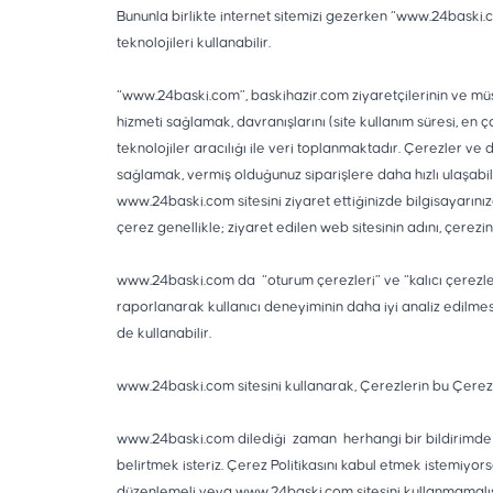
Bununla birlikte internet sitemizi gezerken “www.24baski.co
teknolojileri kullanabilir.
“www.24baski.com”, baskihazir.com ziyaretçilerinin ve müşter
hizmeti sağlamak, davranışlarını (site kullanım süresi, en 
teknolojiler aracılığı ile veri toplanmaktadır. Çerezler ve di
sağlamak, vermiş olduğunuz siparişlere daha hızlı ulaşabilm
www.24baski.com sitesini ziyaret ettiğinizde bilgisayarınızd
çerez genellikle; ziyaret edilen web sitesinin adını, çerezi
www.24baski.com da “oturum çerezleri” ve “kalıcı çerezler” o
raporlanarak kullanıcı deneyiminin daha iyi analiz edilme
de kullanabilir.
www.24baski.com sitesini kullanarak, Çerezlerin bu Çerez P
www.24baski.com dilediği zaman herhangi bir bildirimde 
belirtmek isteriz. Çerez Politikasını kabul etmek istemiyo
düzenlemeli veya www.24baski.com sitesini kullanmamalıs