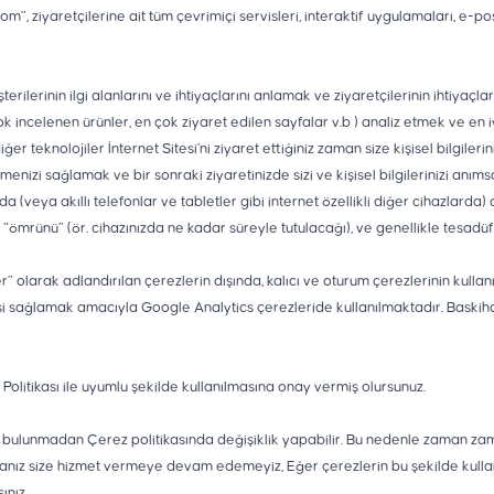
m”, ziyaretçilerine ait tüm çevrimiçi servisleri, interaktif uygulamaları, e-po
ilerinin ilgi alanlarını ve ihtiyaçlarını anlamak ve ziyaretçilerinin ihtiyaçlar
çok incelenen ürünler, en çok ziyaret edilen sayfalar v.b ) analiz etmek ve en
ğer teknolojiler İnternet Sitesi’ni ziyaret ettiğiniz zaman size kişisel bilgiler
enizi sağlamak ve bir sonraki ziyaretinizde sizi ve kişisel bilgilerinizi anı
a (veya akıllı telefonlar ve tabletler gibi internet özellikli diğer cihazlarda
n “ömrünü” (ör. cihazınızda ne kadar süreyle tutulacağı), ve genellikle tesadüf
larak adlandırılan çerezlerin dışında, kalıcı ve oturum çerezlerinin kullanılm
si sağlamak amacıyla Google Analytics çerezleride kullanılmaktadır. Baskih
olitikası ile uyumlu şekilde kullanılmasına onay vermiş olursunuz.
bulunmadan Çerez politikasında değişiklik yapabilir. Bu nedenle zaman zam
rsanız size hizmet vermeye devam edemeyiz, Eğer çerezlerin bu şekilde kullanı
ınız.