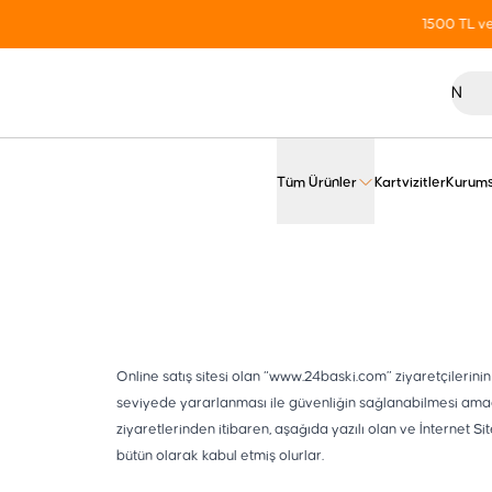
Tüm Ürünler
Kartvizitler
Kurums
Online satış sitesi olan “www.24baski.com” ziyaretçilerinin g
seviyede yararlanması ile güvenliğin sağlanabilmesi amacıyla ç
ziyaretlerinden itibaren, aşağıda yazılı olan ve İnternet Si
bütün olarak kabul etmiş olurlar.