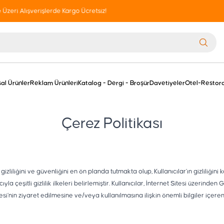
1500 TL ve Üzeri Alışverişlerde Kargo Ücretsiz!
al Ürünler
Reklam Ürünleri
Katalog - Dergi - Broşür
Davetiyeler
Otel-Restora
Çerez Politikası
izliliğini ve güvenliğini en ön planda tutmakta olup, Kullanıcılar’ın gizliliğin
eşitli gizlilik ilkeleri belirlemiştir. Kullanıcılar, İnternet Sitesi üzerinden Giz
tesi’nin ziyaret edilmesine ve/veya kullanılmasına ilişkin önemli bilgiler içe