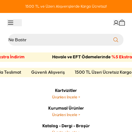
 Üzeri Alışverişlerde Kargo Ücretsiz!
1500 TL ve Üz
stra İndirim
Havale ve EFT Ödemelerinde
%5 Ekstra 
 Teslimat
Güvenli Alişveriş
1500 TL Üzeri Ücretsiz Kargo
Kartvizitler
Ürünleri İncele
>
Kurumsal Ürünler
Ürünleri İncele
>
Katalog - Dergi - Broşür