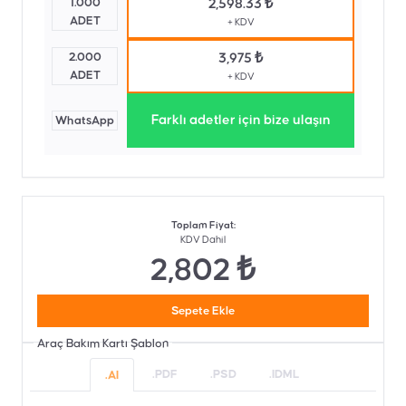
1.000
2,598.33 ₺
ADET
+ KDV
2.000
3,975 ₺
ADET
+ KDV
Farklı adetler için bize ulaşın
WhatsApp
Toplam Fiyat
:
KDV Dahil
2,802 ₺
Sepete Ekle
Araç Bakım Kartı
Şablon
.PDF
.PSD
.IDML
.AI