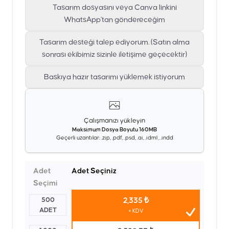
Tasarım dosyasını veya Canva linkini
WhatsApp'tan göndereceğim
Tasarım desteği talep ediyorum. (Satın alma
sonrası ekibimiz sizinle iletişime geçecektir)
Baskıya hazır tasarımı yüklemek istiyorum
Çalışmanızı yükleyin
Maksimum Dosya Boyutu 160MB
Geçerli uzantılar: .zip, .pdf, .psd, .ai, .idml , .indd
Adet
Adet Seçiniz
Seçimi
500
2,335 ₺
ADET
+ KDV