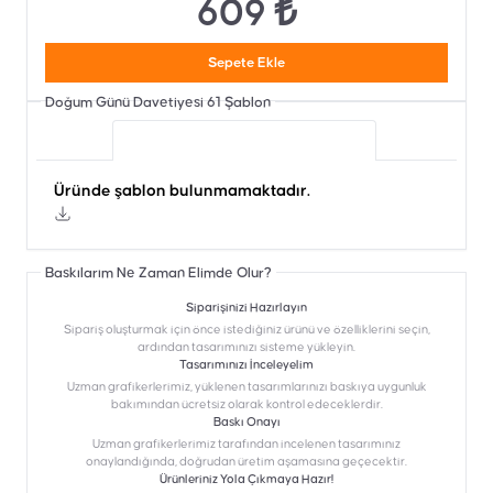
609 ₺
Sepete Ekle
Doğum Günü Davetiyesi 61
Şablon
Üründe şablon bulunmamaktadır.
Üründe şablon bulunmamaktadır.
Baskılarım Ne Zaman Elimde Olur?
Siparişinizi Hazırlayın
Sipariş oluşturmak için önce istediğiniz ürünü ve özelliklerini seçin,
ardından tasarımınızı sisteme yükleyin.
Tasarımınızı İnceleyelim
Uzman grafikerlerimiz, yüklenen tasarımlarınızı baskıya uygunluk
bakımından ücretsiz olarak kontrol edeceklerdir.
Baskı Onayı
Uzman grafikerlerimiz tarafından incelenen tasarımınız
onaylandığında, doğrudan üretim aşamasına geçecektir.
Ürünleriniz Yola Çıkmaya Hazır!