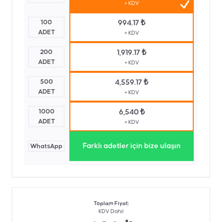
+ KDV
100
994.17 ₺
ADET
+ KDV
200
1,919.17 ₺
ADET
+ KDV
500
4,559.17 ₺
ADET
+ KDV
1000
6,540 ₺
ADET
+ KDV
Farklı adetler için bize ulaşın
WhatsApp
Toplam Fiyat
:
KDV Dahil