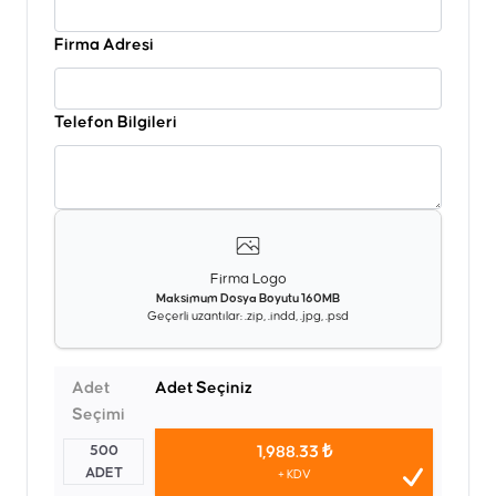
Firma Adresi
Telefon Bilgileri
Firma Logo
Maksimum Dosya Boyutu 160MB
Geçerli uzantılar: .zip, .indd, .jpg, .psd
Adet
Adet Seçiniz
Seçimi
500
1,988.33 ₺
ADET
+ KDV