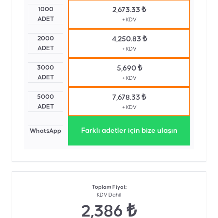
1000
2,673.33 ₺
ADET
+ KDV
2000
4,250.83 ₺
ADET
+ KDV
3000
5,690 ₺
ADET
+ KDV
5000
7,678.33 ₺
ADET
+ KDV
Farklı adetler için bize ulaşın
WhatsApp
Toplam Fiyat
:
KDV Dahil
2,386 ₺