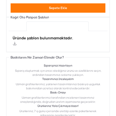
Sepete Ekle
Kağıt Oto Paspas
Şablon
Üründe şablon bulunmamaktadır.
Üründe şablon bulunmamaktadır.
Baskılarım Ne Zaman Elimde Olur?
Siparişinizi Hazırlayın
Sipariş oluşturmak için önce istediğiniz ürünü ve özelliklerini seçin,
ardından tasarımınızı sisteme yükleyin.
Tasarımınızı İnceleyelim
Uzman grafikerlerimiz, yüklenen tasarımlarınızı baskıya uygunluk
bakımından ücretsiz olarak kontrol edeceklerdir.
Baskı Onayı
Uzman grafikerlerimiz tarafından incelenen tasarımınız
onaylandığında, doğrudan üretim aşamasına geçecektir.
Ürünleriniz Yola Çıkmaya Hazır!
Ürünleriniz, 7 iş günü içerisinde üretilip özenle paketlenerek
adresinize gönderilecektir.