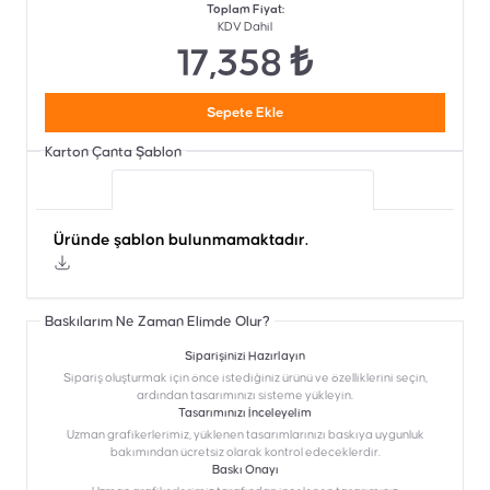
Toplam Fiyat
:
KDV Dahil
17,358 ₺
Sepete Ekle
Karton Çanta
Şablon
Üründe şablon bulunmamaktadır.
Üründe şablon bulunmamaktadır.
Baskılarım Ne Zaman Elimde Olur?
Siparişinizi Hazırlayın
Sipariş oluşturmak için önce istediğiniz ürünü ve özelliklerini seçin,
ardından tasarımınızı sisteme yükleyin.
Tasarımınızı İnceleyelim
Uzman grafikerlerimiz, yüklenen tasarımlarınızı baskıya uygunluk
bakımından ücretsiz olarak kontrol edeceklerdir.
Baskı Onayı