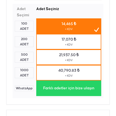
Adet
Adet Seçiniz
Seçimi
100
14,465 ₺
ADET
+ KDV
200
17,070 ₺
ADET
+ KDV
500
21,937.50 ₺
ADET
+ KDV
1000
40,790.83 ₺
ADET
+ KDV
Farklı adetler için bize ulaşın
WhatsApp