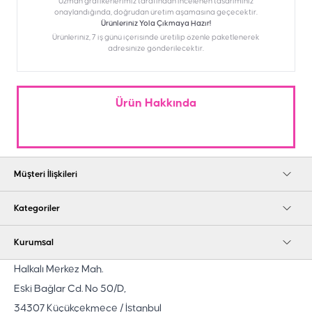
Uzman grafikerlerimiz tarafından incelenen tasarımınız
onaylandığında, doğrudan üretim aşamasına geçecektir.
Ürünleriniz Yola Çıkmaya Hazır!
Ürünleriniz, 7 iş günü içerisinde üretilip özenle paketlenerek
adresinize gönderilecektir.
Ürün Hakkında
Müşteri İlişkileri
Kategoriler
Kurumsal
Halkalı Merkez Mah.
Eski Bağlar Cd. No 50/D,
34307 Küçükçekmece / İstanbul