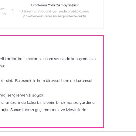
Ürünleriniz Yola Çıkmaya Hazır!
nen
Ürünleriniz, 7 iş günü içerisinde üretilip özenle
etim
paketlenerek adresinize gönderilecektir.
eli kartlar, katılımcıların sunum sırasında konuşmacının
niz.
bilirsiniz. Bu esneklik, hem bireysel hem de kurumsal
maj sergilemenizi sağlar.
lımcılar üzerinde kalıcı bir izlenim bırakmanıza yardımcı
raçtır. Sunumlarınızı güçlendirmek ve izleyicilerin