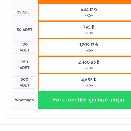
644.17 ₺
25 ADET
+ KDV
795 ₺
50 ADET
+ KDV
100
1,209.17 ₺
ADET
+ KDV
250
2,460.83 ₺
ADET
+ KDV
500
4,635 ₺
ADET
+ KDV
Farklı adetler için bize ulaşın
WhatsApp