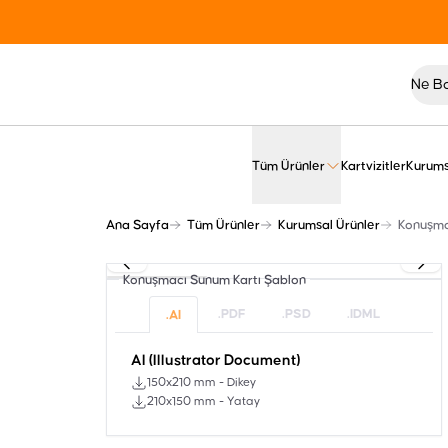
Tüm Ürünler
Kartvizitler
Kurums
Ana Sayfa
Tüm Ürünler
Kurumsal Ürünler
Konuşma
Konuşmacı Sunum Kartı
Şablon
.PDF
.PSD
.IDML
.AI
AI (Illustrator Document)
150x210 mm - Dikey
210x150 mm - Yatay