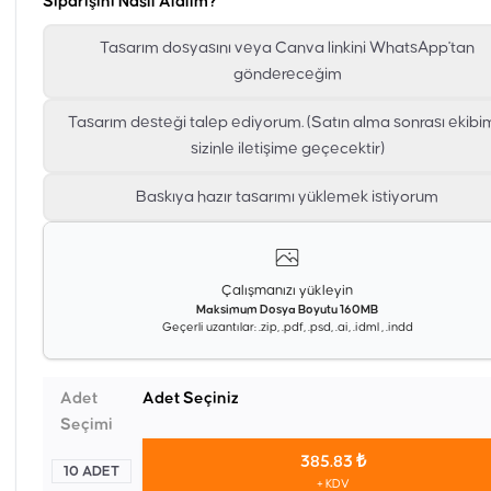
Siparişini Nasıl Alalım?
Tasarım dosyasını veya Canva linkini WhatsApp'tan
göndereceğim
Tasarım desteği talep ediyorum. (Satın alma sonrası ekibi
sizinle iletişime geçecektir)
Baskıya hazır tasarımı yüklemek istiyorum
Çalışmanızı yükleyin
Maksimum Dosya Boyutu 160MB
Geçerli uzantılar: .zip, .pdf, .psd, .ai, .idml , .indd
Adet
Adet Seçiniz
Seçimi
385.83 ₺
10 ADET
+ KDV