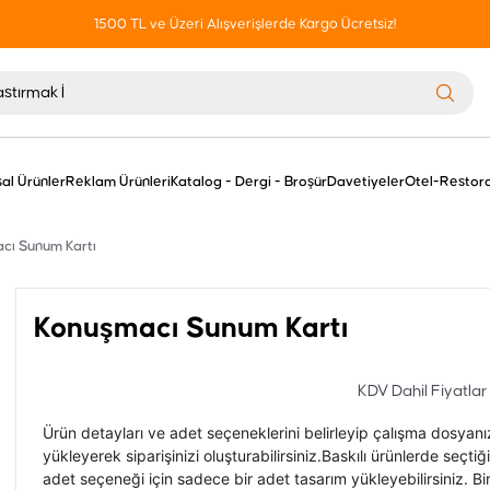
1500 TL ve Üzeri Alışverişlerde Kargo Ücretsiz!
al Ürünler
Reklam Ürünleri
Katalog - Dergi - Broşür
Davetiyeler
Otel-Restora
cı Sunum Kartı
Konuşmacı Sunum Kartı
KDV Dahil Fiyatlar
Ürün detayları ve adet seçeneklerini belirleyip çalışma dosyanı
yükleyerek siparişinizi oluşturabilirsiniz.Baskılı ürünlerde seçtiğ
adet seçeneği için sadece bir adet tasarım yükleyebilirsiniz. B