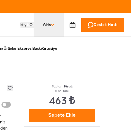
Kayıt Ol
Giriş
Destek Hattı
n Ürünleri
Ekspres Baskı
Kırtasiye
Toplam Fiyat
:
KDV Dahil
463 ₺
Sepete Ekle
zı
iniz
irden