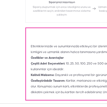
Siparişinizi Hazırlayın
Sipariş oluşturmak için önce istediğiniz ürünü ve
Uzman g
özelliklerini seçin, ardından tasarımınızı sisteme
baskıy
yükleyin.
Etkinliklerinizde ve sunumlarınızda etkileyici bir izlen
kimliğini ve uzmanlık alanını hızlıca tanımasına yardımcı
Özellikler ve Avantajlar
Çeşitli Adet Seçenekleri:
10, 25, 50, 100, 250 ve 500 ad
kullanımlar için idealdir.
Kaliteli Malzeme:
Dayanıklı ve profesyonel bir görünüm 
Özelleştirilebilir Tasarım:
Kartlar, markanıza ve etkinliği
olur. Konuşmacı sunum kartı, etkinliklerde profesyonelli
dikkatini çekmek için bu kartları tercih edebilirsiniz. U