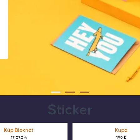
Sticker
Küp Bloknot
Kupa
17,070 ₺
199 ₺