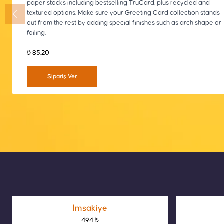
paper stocks including bestselling TruCard, plus recycled and
textured options. Make sure your Greeting Card collection stands
out from the rest by adding special finishes such as arch shape or
foiling.
₺ 85.20
Sipariş Ver
İmsakiye
494 ₺