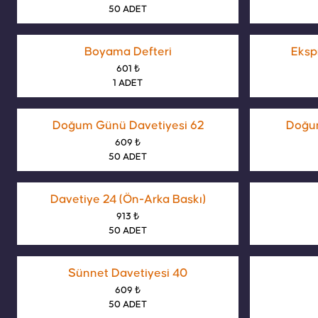
50 ADET
Boyama Defteri
Eksp
601 ₺
1 ADET
Doğum Günü Davetiyesi 62
Doğum
609 ₺
50 ADET
Davetiye 24 (Ön-Arka Baskı)
913 ₺
50 ADET
Sünnet Davetiyesi 40
609 ₺
50 ADET