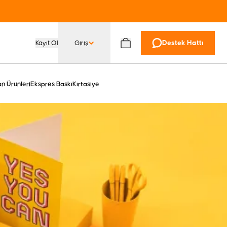
Kayıt Ol
Giriş
Destek Hattı
n Ürünleri
Ekspres Baskı
Kırtasiye