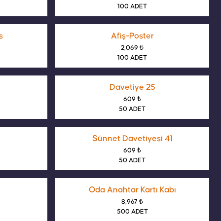
100 ADET
s
Afiş-Poster
2,069 ₺
100 ADET
Davetiye 25
609 ₺
50 ADET
Sünnet Davetiyesi 41
609 ₺
50 ADET
Oda Anahtar Kartı Kabı
8,967 ₺
500 ADET