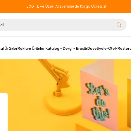
1500 TL ve Üzeri Alışverişlerde Kargo Ücretsiz!
al Ürünler
Reklam Ürünleri
Katalog - Dergi - Broşür
Davetiyeler
Otel-Restora