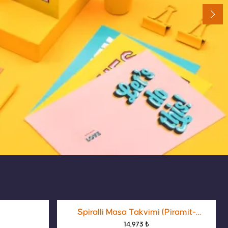
Spiralli Masa Takvimi (Piramit-
14,973 ₺
Üçgen Takvim)