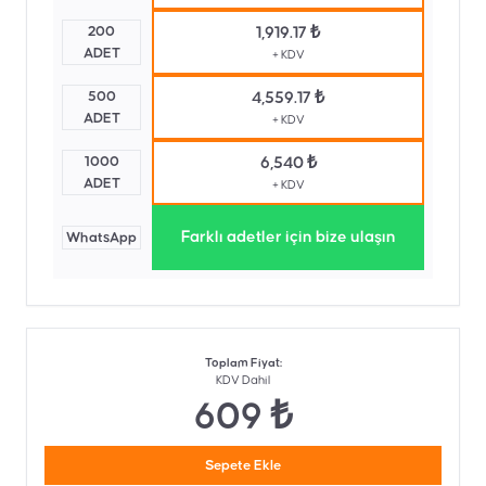
200
1,919.17 ₺
ADET
+ KDV
500
4,559.17 ₺
ADET
+ KDV
1000
6,540 ₺
ADET
+ KDV
Farklı adetler için bize ulaşın
WhatsApp
Toplam Fiyat
:
KDV Dahil
609 ₺
Sepete Ekle