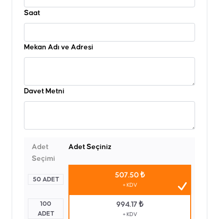
Saat
Mekan Adı ve Adresi
Davet Metni
Adet
Adet Seçiniz
Seçimi
507.50 ₺
50 ADET
+ KDV
100
994.17 ₺
ADET
+ KDV